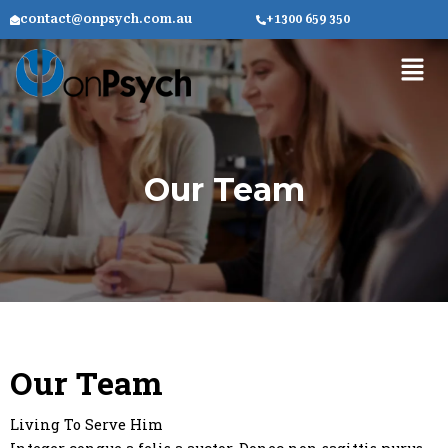
Skip
contact@onpsych.com.au
+1300 659 350
to
Men
content
Our Team
Our Team
Living To Serve Him